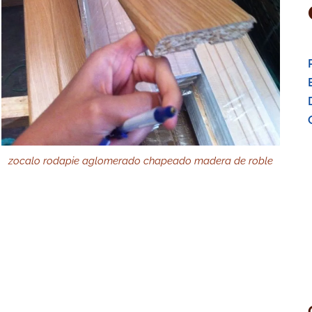
zocalo rodapie aglomerado chapeado madera de roble