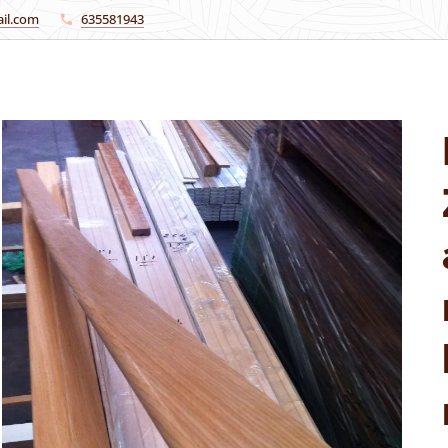
il.com
635581943