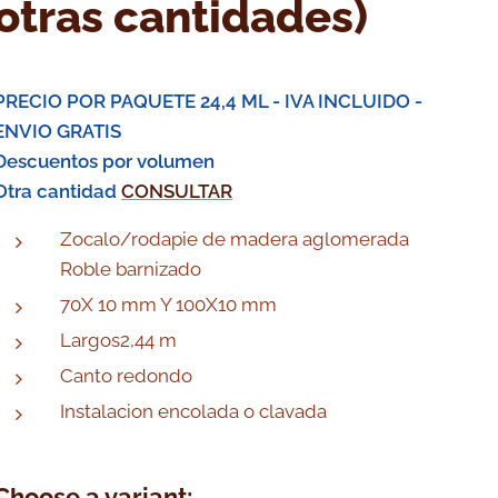
otras cantidades)
PRECIO POR PAQUETE 24,4 ML - IVA INCLUIDO -
ENVIO GRATIS
Descuentos por volumen
Otra cantidad
CONSULTAR
Zocalo/rodapie de madera aglomerada
Roble barnizado
70X 10 mm Y 100X10 mm
Largos2,44 m
Canto redondo
Instalacion encolada o clavada
Choose a variant: