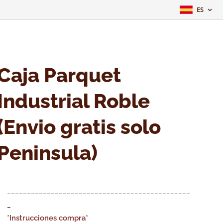
ES
Caja Parquet
Industrial Roble
(Envio gratis solo
Peninsula)
______________________________________________
_
*Instrucciones compra*