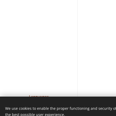
Languages
Español
English
We use cookies to enable the proper functioning and security of
© 2022 Todos los derechos reservados
the best possible user experience.