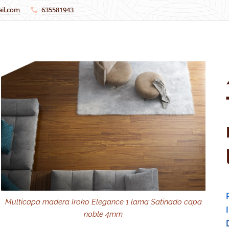
il.com
635581943
Multicapa madera Iroko Elegance 1 lama Satinado capa
noble 4mm
Esquema 3 lamas, 2 lamas corte, 2 lamas sin corte y 1