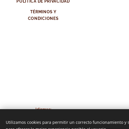
POLÍTICA DE PRIVACIDAD
TÉRMINOS Y
CONDICIONES
Idiomas
Español
English
Utilizamos cookies para permitir un correcto funcionamiento y
© 2022 Todos los derechos reservados