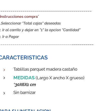
_______________________________________________
*Instrucciones compra*
1.Seleccionar "Total cajas" deseadas
2. Ir al carrito y dejar en "1" la opcion "Cantidad"
3. Ir a Pagar
_____________________________________
___________
CARACTERISTICAS
Tablillas parquet madera castaño
MEDIDAS
(Largo X ancho X grueso)
*30X6X1 cm
Sin barnizar